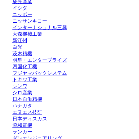
成光産業
イシダ
ニッポー
ニッサンキコー
インターナショナル三興
大森機械工業
新江州
白光
茨木精機
明星・エンタープライズ
四国化工機
フジヤマパックシステム
トキワ工業
シンワ
シロ産業
日本自働精機
ハナガタ
エヌエス技研
日本ディスカス
協和電機
ランカー
ダンエンジニアリング