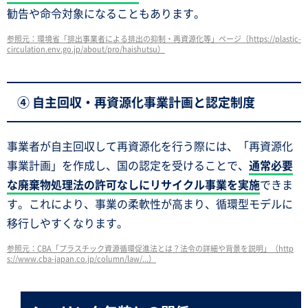
勧告や命令対象になることもあります。
参照元：環境省「排出事業者による排出の抑制・再資源化等」ページ（https://plastic-
circulation.env.go.jp/about/pro/haishutsu）
④ 自主回収・再資源化事業計画と認定制度
事業者が自主回収して再資源化を行う際には、「再資源化
事業計画」を作成し、国の認定を受けることで、
通常必要
な廃棄物処理法の許可なしにリサイクル事業を実施
できま
す。これにより、事業の柔軟性が高まり、循環型モデルに
移行しやすくなります。
参照元：CBA「プラスチック資源循環促進法とは？法令の詳細や背景を説明」（http
s://www.cba-japan.co.jp/column/law/...）