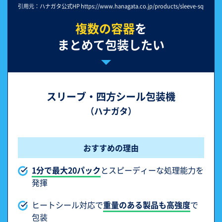
引用元：ハナガタ公式HP https://www.hanagata.co.jp/products/sleeve-square/
複数の容器
を
まとめて包装したい
スリーブ・四方シール包装機
（ハナガタ）
おすすめの理由
1分で最大20パック
とスピーディーな処理能力を
発揮
ヒートシール対応で
重量のある製品も高強度
で
包装